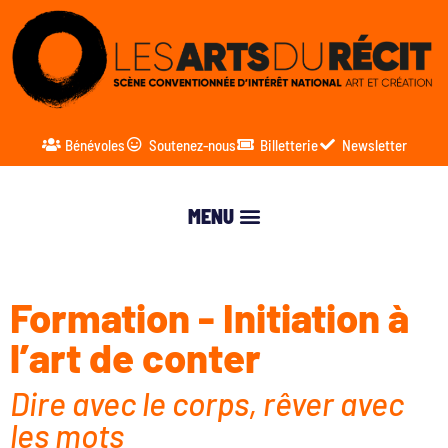
Bénévoles
Soutenez-nous
Billetterie
Newsletter
Formation - Initiation à
l’art de conter
Dire avec le corps, rêver avec
les mots