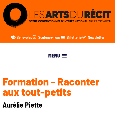
Bénévoles
Soutenez-nous
Billetterie
Newsletter
Formation - Raconter
aux tout-petits
Aurélie Piette