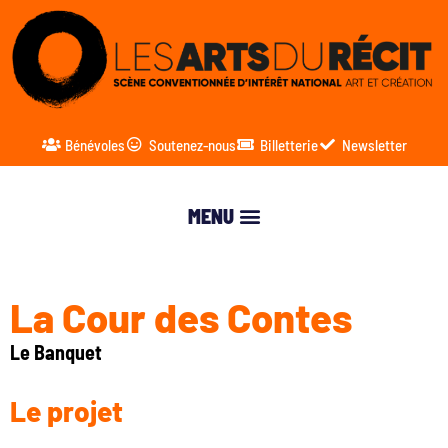
Bénévoles
Soutenez-nous
Billetterie
Newsletter
La Cour des Contes
Le Banquet
Le projet