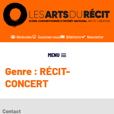
Bénévoles
Soutenez-nous
Billetterie
Newsletter
Genre :
RÉCIT-
CONCERT
Contact