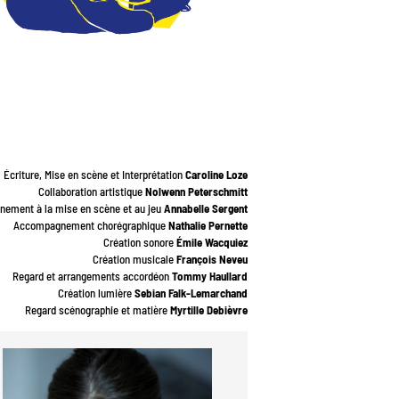
Écriture, Mise en scène et Interprétation
Caroline Loze
Collaboration artistique
Nolwenn Peterschmitt
ement à la mise en scène et au jeu
Annabelle Sergent
Accompagnement chorégraphique
Nathalie Pernette
Création sonore
Émile Wacquiez
Création musicale
François Neveu
Regard et arrangements accordéon
Tommy Haullard
Création lumière
Sebian Falk-Lemarchand
Regard scénographie et matière
Myrtille Debièvre