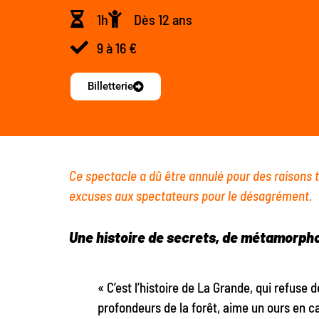
1h
Dès 12 ans
9 à 16 €
Billetterie
Ce spectacle a dû être annulé pour des raisons
excuses aux spectateurs pour le désagrément.
Une histoire de secrets, de métamorph
« C’est l’histoire de La Grande, qui refuse d
profondeurs de la forêt, aime un ours en c