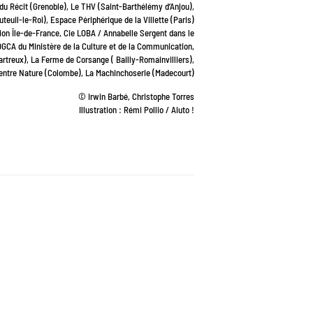
du Récit (Grenoble), Le THV (Saint-Barthélémy d‘Anjou),
euil-le-Roi), Espace Périphérique de la Villette (Paris)
on Île-de-France, Cie LOBA / Annabelle Sergent dans le
CA du Ministère de la Culture et de la Communication,
rtreux), La Ferme de Corsange ( Bailly-Romainvilliers),
entre Nature (Colombe), La Machinchoserie (Madecourt)
© Irwin Barbé, Christophe Torres
Illustration : Rémi Pollio / Aiuto !