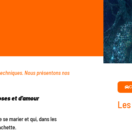
 techniques. Nous présentons nos
C
oses et d’amour
Les
e se marier et qui, dans les
achette.