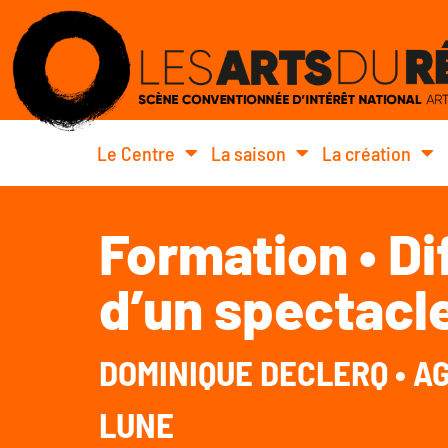
Le Centre
La saison
La création
Formation • Di
d’un spectacl
DOMINIQUE DECLERQ • A
LUNE