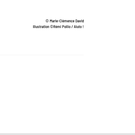
© Marie-Clémence David
Illustration ©Rémi Pollio / Aiuto !