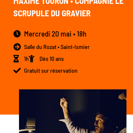
MAXIME TOURON • COMPAGNIE LE
SCRUPULE DU GRAVIER
Mercredi 20 mai • 18h
Salle du Rozat • Saint-Ismier
1h
Dès 10 ans
Gratuit sur réservation