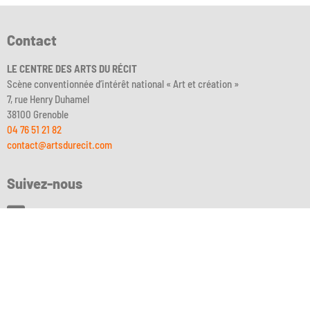
Contact
LE CENTRE DES ARTS DU RÉCIT
Scène conventionnée d’intérêt national « Art et création »
7, rue Henry Duhamel
38100 Grenoble
04 76 51 21 82
contact@artsdurecit.com
Suivez-nous
Facebook
Instagram
DailyMotion
Billetterie