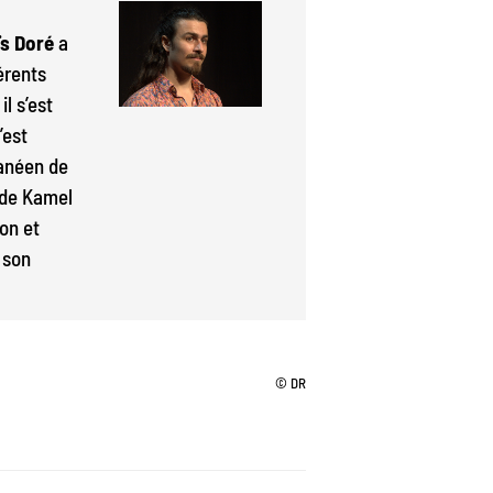
s Doré
a
érents
l s’est
’est
ranéen de
 de Kamel
on et
 son
© DR