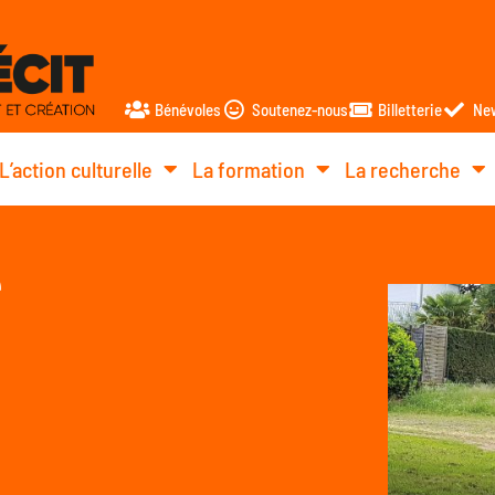
Bénévoles
Soutenez-nous
Billetterie
New
L’action culturelle
La formation
La recherche
e