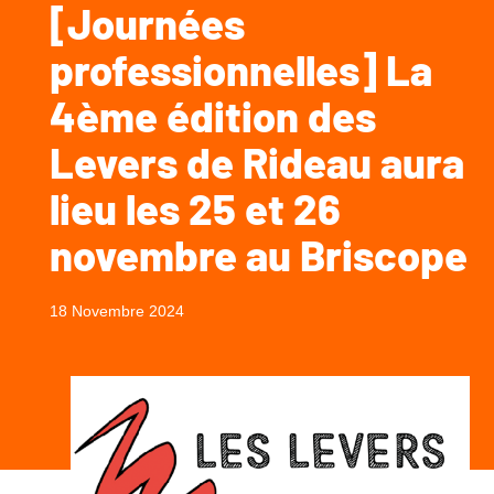
[Journées
professionnelles] La
4ème édition des
Levers de Rideau aura
lieu les 25 et 26
novembre au Briscope
18 Novembre 2024