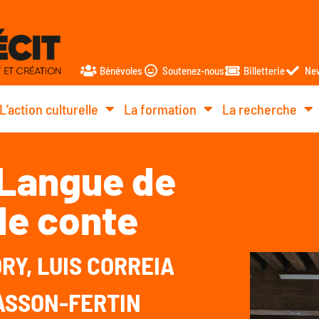
Bénévoles
Soutenez-nous
Billetterie
New
L’action culturelle
La formation
La recherche
 Langue de
de conte
DRY, LUIS CORREIA
ASSON-FERTIN