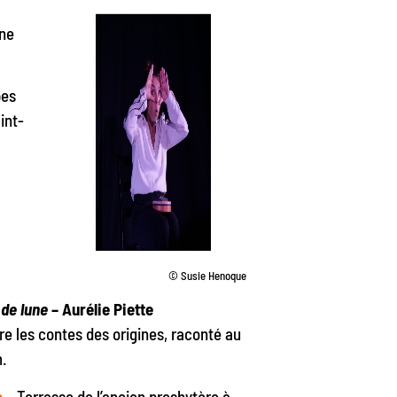
une
pes
int-
© Susie Henoque
 de lune
– Aurélie Piette
ore les contes des origines, raconté au
m.
h
– Terrasse de l’ancien presbytère à