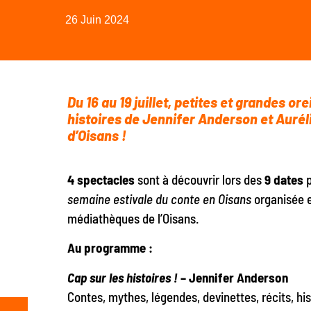
26 Juin 2024
Du 16 au 19 juillet, petites et grandes ore
histoires de Jennifer Anderson et Auréli
d’Oisans !
4 spectacles
sont à découvrir lors des
9 dates
p
semaine estivale du conte en Oisans
organisée e
médiathèques de l’Oisans.
Au programme :
Cap sur les histoire
s !
– Jennifer Anderson
Contes, mythes, légendes, devinettes, récits, his