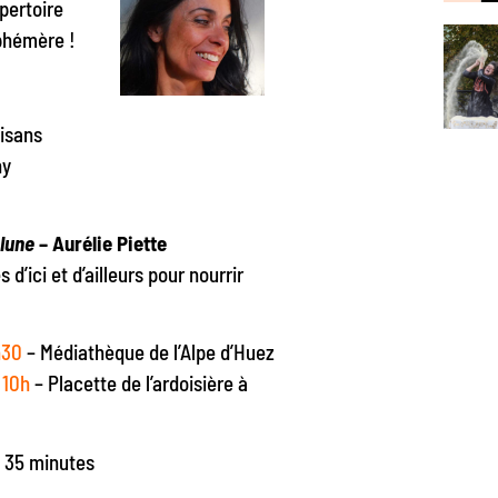
pertoire
éphémère !
isans
ny
 lune
– Aurélie Piette
d’ici et d’ailleurs pour nourrir
7h30
– Médiathèque de l’Alpe d’Huez
à 10h
– Placette de l’ardoisière à
e 35 minutes