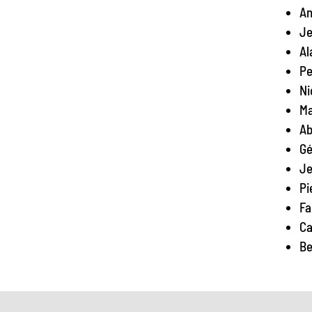
An
Je
Al
Pe
Ni
Ma
Ab
Gé
Je
Pi
Fa
Ca
Be