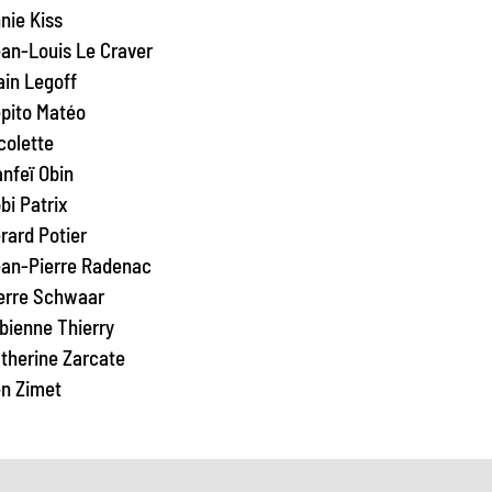
nie Kiss
an-Louis Le Craver
ain Legoff
pito Matéo
colette
nfeï Obin
bi Patrix
rard Potier
an-Pierre Radenac
erre Schwaar
bienne Thierry
therine Zarcate
n Zimet