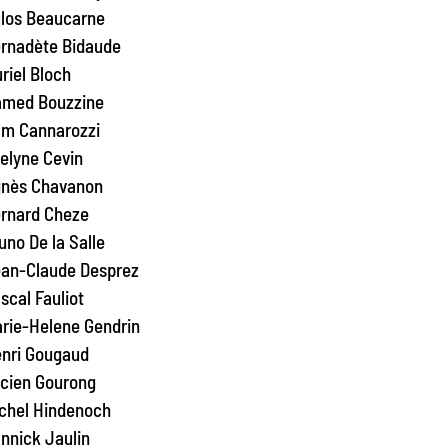
los Beaucarne
rnadète Bidaude
riel Bloch
med Bouzzine
m Cannarozzi
elyne Cevin
nès Chavanon
rnard Cheze
uno De la Salle
an-Claude Desprez
scal Fauliot
rie-Helene Gendrin
nri Gougaud
cien Gourong
chel Hindenoch
nnick Jaulin