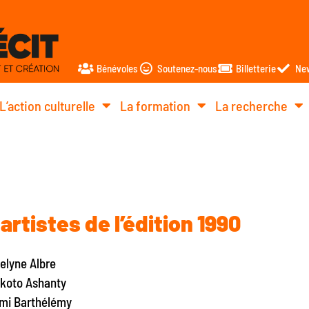
Bénévoles
Soutenez-nous
Billetterie
New
L’action culturelle
La formation
La recherche
artistes de l’édition 1990
elyne Albre
koto Ashanty
mi Barthélémy