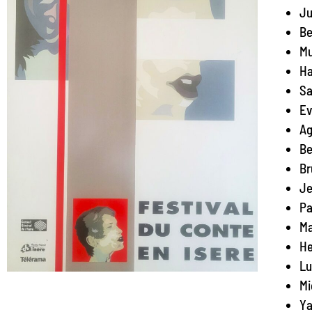
Ju
Be
Mu
Ha
Sa
Ev
Ag
Be
Br
Je
Pa
Ma
He
Lu
Mi
Ya