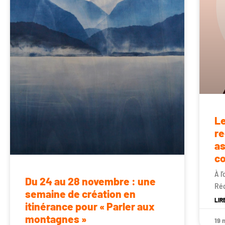
Le
re
as
c
À l
Du 24 au 28 novembre : une
Réc
semaine de création en
LIR
itinérance pour « Parler aux
montagnes »
19 