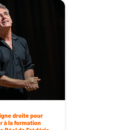
ligne droite pour
r à la formation
le Réel de Frédéric