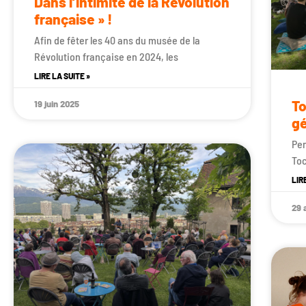
Dans l’intimité de la Révolution
française » !
Afin de fêter les 40 ans du musée de la
Révolution française en 2024, les
LIRE LA SUITE »
To
19 juin 2025
gé
Pen
Toc
LIR
29 