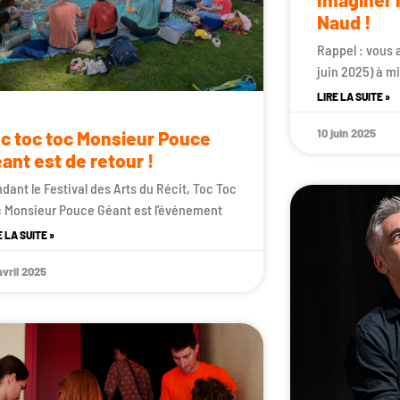
Naud !
Rappel : vous 
juin 2025) à m
LIRE LA SUITE »
10 juin 2025
c toc toc Monsieur Pouce
ant est de retour !
dant le Festival des Arts du Récit, Toc Toc
 Monsieur Pouce Géant est l’événement
E LA SUITE »
avril 2025