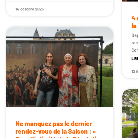
14 octobre 2025
4 
la
Dep
rac
Co
LIR
12 
Ne manquez pas le dernier
rendez-vous de la Saison : «