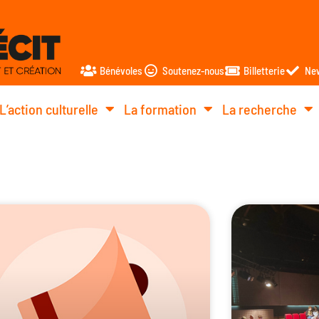
Bénévoles
Soutenez-nous
Billetterie
New
L’action culturelle
La formation
La recherche