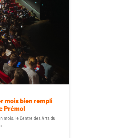
r mois bien rempli
e Prémol
e un mois, le Centre des Arts du
sa