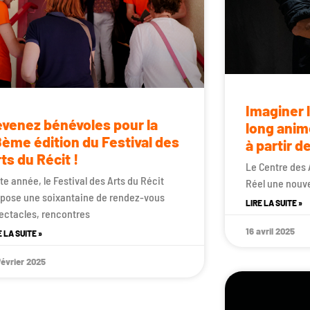
Imaginer 
venez bénévoles pour la
long anim
ème édition du Festival des
à partir d
ts du Récit !
Le Centre des 
te année, le Festival des Arts du Récit
Réel une nouve
pose une soixantaine de rendez-vous
LIRE LA SUITE »
ectacles, rencontres
16 avril 2025
E LA SUITE »
février 2025