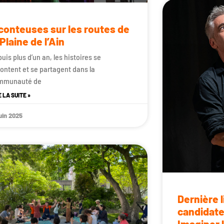
conteuses sur les routes de
 Plaine de l’Ain
uis plus d’un an, les histoires se
ontent et se partagent dans la
mmunauté de
E LA SUITE »
juin 2025
Dernière 
candidate
Imaginer 