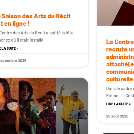
 Saison des Arts du Récit
t en ligne !
Centre des Arts du Récit a quitté la Villa
chez où il était installé
Le Centre
recrute u
E LA SUITE »
administr
septembre 2025
attaché(e)
communica
culturelle
Dans le cadre 
Prémol, le Cen
LIRE LA SUITE »
25 août 2025