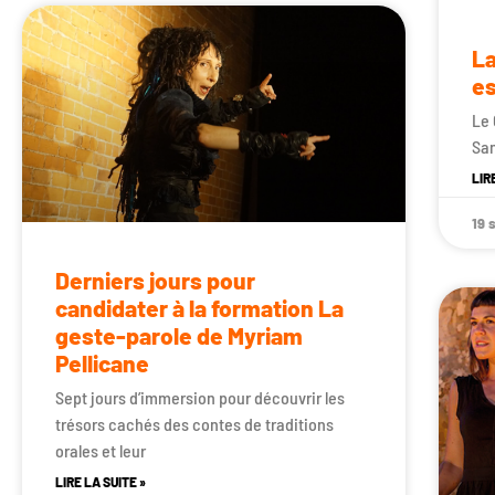
La
es
Le 
San
LIR
19 
Derniers jours pour
candidater à la formation La
geste-parole de Myriam
Pellicane
Sept jours d’immersion pour découvrir les
trésors cachés des contes de traditions
orales et leur
LIRE LA SUITE »