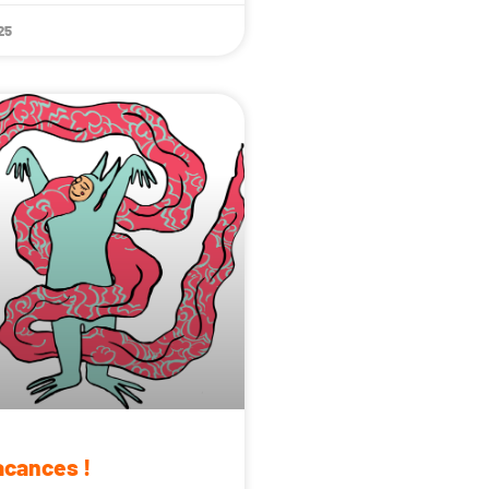
25
acances !