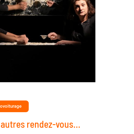
ovoiturage
 autres rendez-vous...