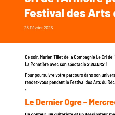
Festival des Arts 
23 Février 2023
Ce soir, Marien Tillet de la Compagnie Le Cri de l
La Ponatière avec son spectacle
2 SŒURS
!
Pour poursuivre votre parcours dans son univers 
rendez-vous pendant le Festival des Arts du Réc
:
Le Dernier Ogre
– Mercre
Un conteur, un guitariste et un dessinateur me