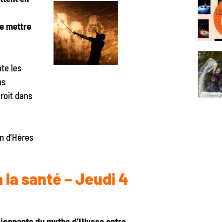
se mettre
nte les
ns
croit dans
in d’Hères
 la santé
– Jeudi 4
sionnante du mythe d’Ulysse entre