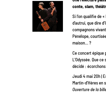
conte, slam, théât
Si l’on qualifie de 
d’autrui, que dire 
compagnons vivants
Pénélope, courtisé
maison… ?
Ce concert épique 
L’Odyssée. Que ce s
décidé : écorchons 
Jeudi 4 mai 20h | E
Martin-d’Hères en 
Ouverture de la bil