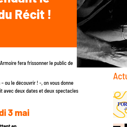
du Récit !
’Armoire fera frissonner le public de
Act
– ou le découvrir ! -, on vous donne
it avec deux dates et deux spectacles
di 3 mai
ttent en