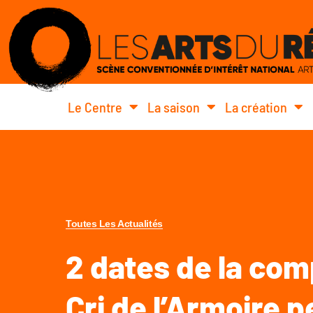
Le Centre
La saison
La création
Toutes Les Actualités
2 dates de la co
Cri de l’Armoire p