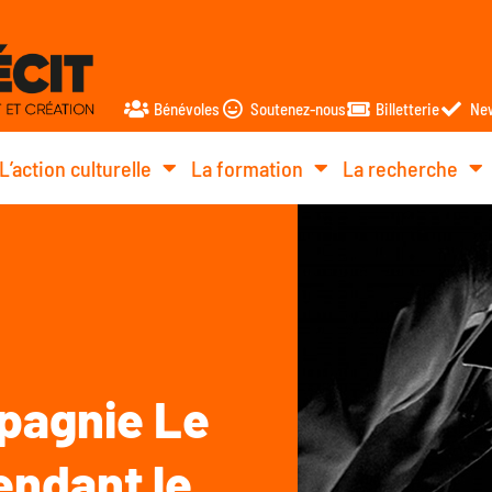
Bénévoles
Soutenez-nous
Billetterie
New
L’action culturelle
La formation
La recherche
mpagnie Le
endant le