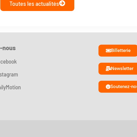
Toutes les actualités
z-nous
Billetterie
acebook
Newsletter
nstagram
ilyMotion
Soutenez-no