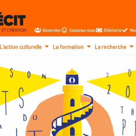
Bénévoles
Soutenez-nous
Billetterie
New
L’action culturelle
La formation
La recherche