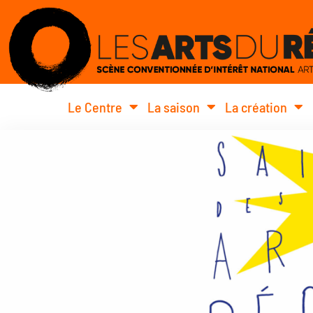
Le Centre
La saison
La création