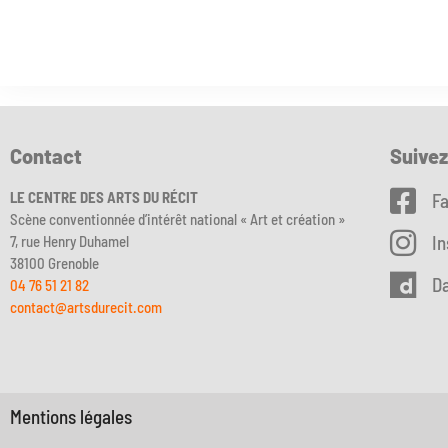
Contact
Suive
LE CENTRE DES ARTS DU RÉCIT
F
Scène conventionnée d’intérêt national « Art et création »
I
7, rue Henry Duhamel
38100 Grenoble
Da
04 76 51 21 82
contact@artsdurecit.com
Mentions légales